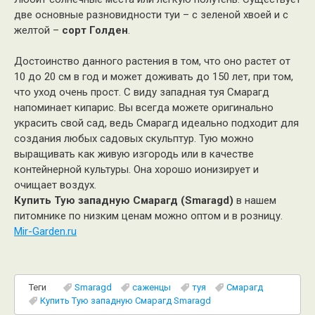
две основные разновидности туи – с зеленой хвоей и с
желтой –
сорт Голден
.
Достоинство данного растения в том, что оно растет от
10 до 20 см в год и может доживать до 150 лет, при том,
что уход очень прост. С виду западная туя Смарагд
напоминает кипарис. Вы всегда можете оригинально
украсить свой сад, ведь Смарагд идеально подходит для
создания любых садовых скульптур. Тую можно
выращивать как живую изгородь или в качестве
контейнерной культуры. Она хорошо ионизирует и
очищает воздух.
Купить Тую западную Смарагд (Smaragd)
в нашем
питомнике по низким ценам можно оптом и в розницу.
Mir-Garden.ru
Теги
Smaragd
саженцы
туя
Смарагд
Купить Тую западную Смарагд Smaragd