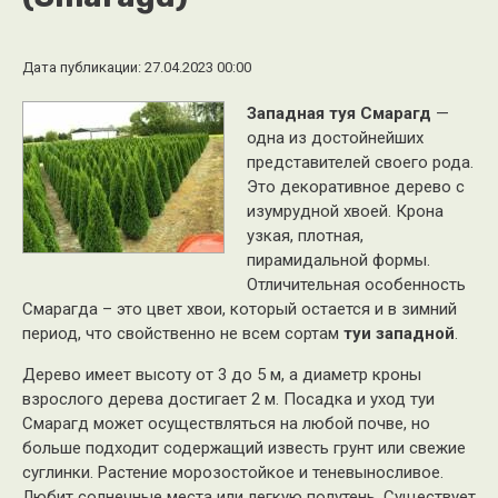
Дата публикации: 27.04.2023 00:00
Западная туя Смарагд
—
одна из достойнейших
представителей своего рода.
Это декоративное дерево с
изумрудной хвоей. Крона
узкая, плотная,
пирамидальной формы.
Отличительная особенность
Смарагда – это цвет хвои, который остается и в зимний
период, что свойственно не всем сортам
туи западной
.
Дерево имеет высоту от 3 до 5 м, а диаметр кроны
взрослого дерева достигает 2 м. Посадка и уход туи
Смарагд может осуществляться на любой почве, но
больше подходит содержащий известь грунт или свежие
суглинки. Растение морозостойкое и теневыносливое.
Любит солнечные места или легкую полутень. Существует