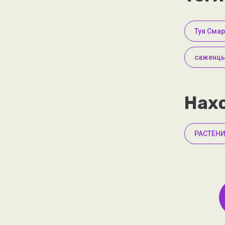
Туя Сма
саженцы
Нахо
РАСТЕНИ