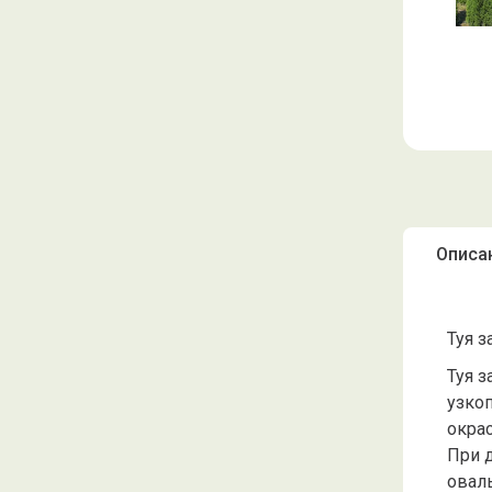
Описа
Туя з
Туя з
узкоп
окрас
При 
овал