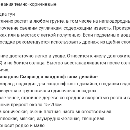
евания темно-коричневые.
дка туи
тлично растет в любом грунте, в том числе на неплодород
почтение свежим суглинкам, содержащим известь. Произр
тках или в местах с легкой полутенью. Если подземные во
посадке рекомендуется использовать дренаж из щебня слое
ние достаточно легко в уходе. Относится к числу долгожит
С) и не боится солнца. Быстро восстанавливается после со
иях.
западная Смарагд в ландшафтном дизайне
Смарагд подходит для ландшафтного дизайна, создания сад
ьзуется в групповых и одиночных посадках.
зеленое, стройное дерево со средней скоростью роста и в
чный прирост около 15-20см.
 коническая, очень плотная, часто многоствольная.
плоская, мягкая, изумрудно-зеленая, глянцевая.
оносит редко и мало.