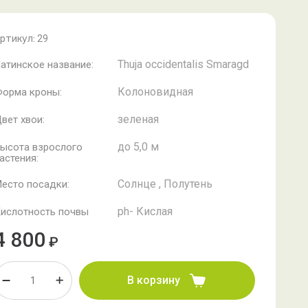
ртикул:
29
Thuja occidentalis Smaragd
атинское название:
Колоновидная
орма кроны:
зеленая
вет хвои:
до 5,0 м
ысота взрослого
астения:
Солнце , Полутень
есто посадки:
ph- Кислая
ислотность почвы
4 800
₽
В корзину