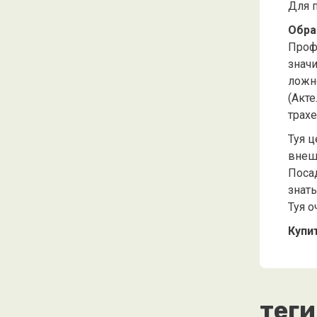
Для п
Обра
Проф
знач
ложн
(Акте
трахе
Туя 
внеш
Посад
знать
Туя о
Купи
теги