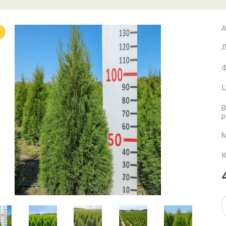
А
Л
Ф
Ц
В
р
М
К