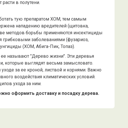
 расти в полутени.
аботать тую препаратом ХОМ, тем самым
вержена нападению вредителей (щитовка,
естве методов борьбы применяются инсектициды
тся грибковыми заболеваниями (фузариоз,
унгициды (ХОМ, Абига-Пик, Топаз).
 ее называют "Дерево жизни". Эти деревья
, которые выглядят весьма замысловато.
 уходе за ее кроной, листвой и корнями. Важно
тивного воздействия климатических условий.
ипов ухода за ним.
ожно оформить доставку и посадку дерева.