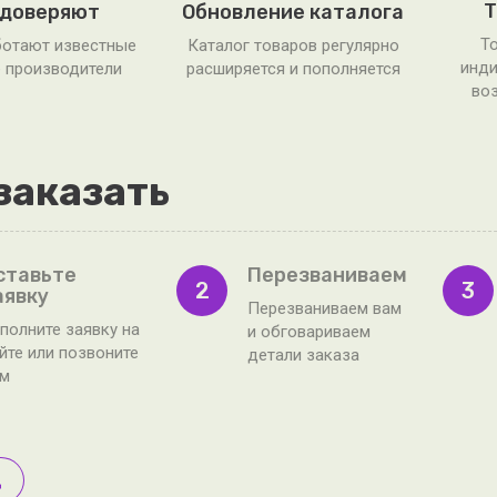
Т
 доверяют
Обновление каталога
То
ботают известные
Каталог товаров регулярно
инди
 производители
расширяется и пополняется
воз
заказать
ставьте
Перезваниваем
2
3
аявку
Перезваниваем вам
полните заявку на
и обговариваем
йте или позвоните
детали заказа
ам
д