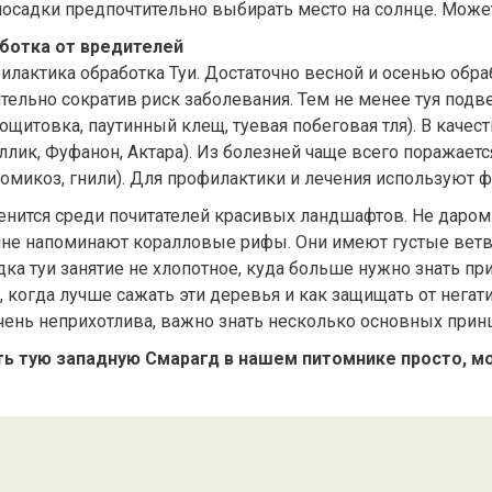
осадки предпочтительно выбирать место на солнце. Может
ботка от вредителей
илактика обработка Туи. Достаточно весной и осенью обр
ительно сократив риск заболевания. Тем не менее туя под
ощитовка, паутинный клещ, туевая побеговая тля). В кач
ллик, Фуфанон, Актара). Из болезней чаще всего поражае
омикоз, гнили). Для профилактики и лечения используют ф
ценится среди почитателей красивых ландшафтов. Не даром
не напоминают коралловые рифы. Они имеют густые ветви
ка туи занятие не хлопотное, куда больше нужно знать при
, когда лучше сажать эти деревья и как защищать от нега
чень неприхотлива, важно знать несколько основных принц
ть тую западную Смарагд в нашем питомнике просто, м