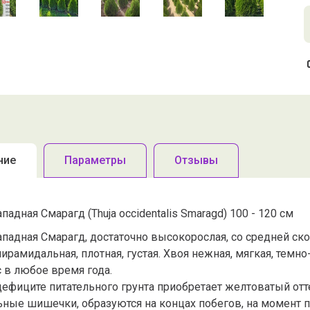
ние
Параметры
Отзывы
ападная Смарагд (Thuja occidentalis Smaragd) 100 - 120 см
ападная Смарагд, достаточно высокорослая, со средней ск
ирамидальная, плотная, густая. Хвоя нежная, мягкая, темн
 в любое время года.
дефиците питательного грунта приобретает желтоватый отт
ьные шишечки, образуются на концах побегов, на момент п