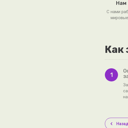
Нам
С нами ра
мировые
Как 
О
1
з
За
са
н
Наза