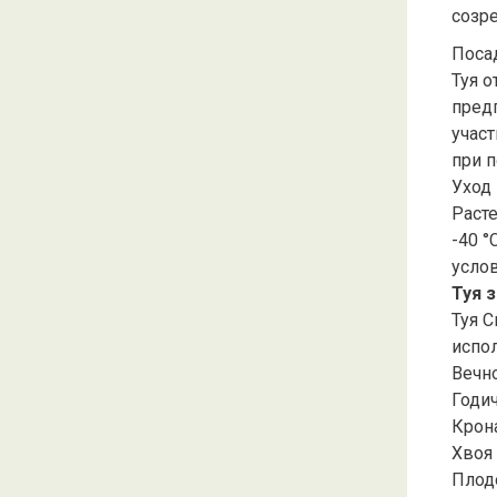
созр
Поса
Туя о
пред
учас
при 
Уход
Расте
-40 °
услов
Туя 
Туя 
испол
Вечно
Годи
Крона
Хвоя 
Плод